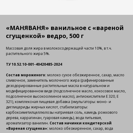
«МАНЯВАНЯ» ванильное с «вареной
сгущенкой» ведро, 500 г
Массовая доля жира в молокосодержащей части 10%, в т.ч.
растительного жира 5%.
ТУ 10.52.10-001-40420485-2024
Состав мороженого:
молоко сухое обезжиренное, сахар, масло
сливочное, заменитель молочного жира (рафинированные
дезодорированные растительные масла в натуральном и
модифицированном виде (подсолнечное масло, кокосовое масло,
подсолнечное высокоолеиное масло), антиокислители Е 320, Е
321), комплексная пищевая добавка (эмульгаторы: моно- и
диглицериды жирных кислот, стабилизаторы:
карбоксиметилцеллюлозы натриевая соль, камедь рожкового
дерева, каррагинан, гуаровая камедь), вода питьевая,
ароматизатор ванилин.
Состав начинки кондитерской
«Вареная сгущенка»:
молоко обезжиренное, сахар, вода