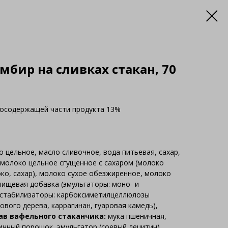
бир на сливках стакан, 70
косодержащей части продукта 13%
 цельное, масло сливочное, вода питьевая, сахар,
 молоко цельное сгущенное с сахаром (молоко
ко, сахар), молоко сухое обезжиренное, молоко
пищевая добавка (эмульгаторы: моно- и
 стабилизаторы: карбоксиметилцеллюлозы
ового дерева, каррагинан, гуаровая камедь),
ав вафельного стаканчика:
мука пшеничная,
ичный порошок, эмульгатор (соевый лецитин),