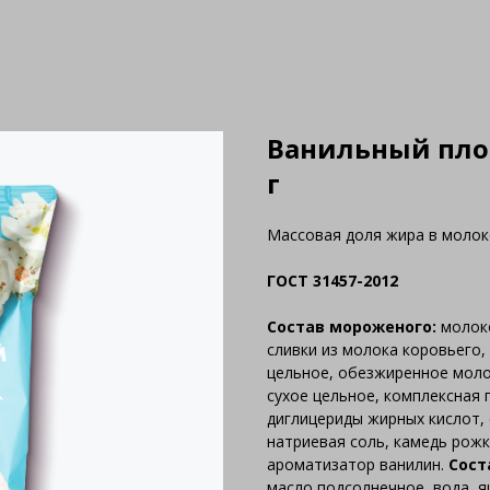
Ванильный плом
г
Массовая доля жира в моло
ГОСТ 31457-2012
Состав мороженого:
молоко
сливки из молока коровьего,
цельное, обезжиренное моло
сухое цельное, комплексная 
диглицериды жирных кислот,
натриевая соль, камедь рожк
ароматизатор ванилин.
Сост
масло подсолнечное, вода, я