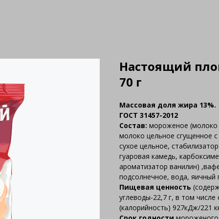
Настоящий пло
70 г
Массовая доля жира 13%.
ГОСТ 31457-2012
Состав:
мороженое (молоко ц
молоко цельное сгущенное с
сухое цельное, стабилизатор
гуаровая камедь, карбоксиме
ароматизатор ванилин) ,вафе
подсолнечное, вода, яичный 
Пищевая ценность
(содержа
углеводы-22,7 г, в том числе
(калорийность) 927кДж/221 к
Срок годности
мороженого п