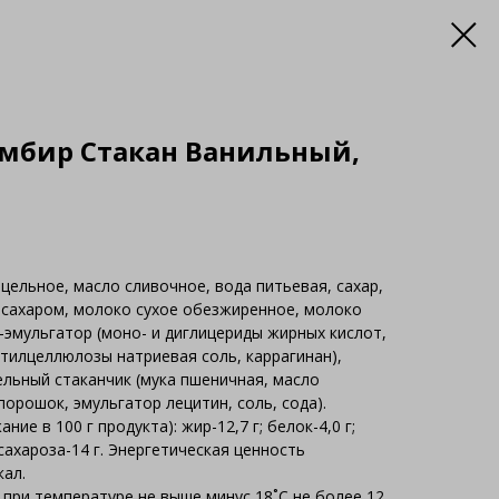
мбир Стакан Ванильный,
ельное, масло сливочное, вода питьевая, сахар,
 сахаром, молоко сухое обезжиренное, молоко
-эмульгатор (моно- и диглицериды жирных кислот,
тилцеллюлозы натриевая соль, каррагинан),
льный стаканчик (мука пшеничная, масло
порошок, эмульгатор лецитин, соль, сода).
ние в 100 г продукта): жир-12,7 г; белок-4,0 г;
 сахароза-14 г. Энергетическая ценность
кал.
ри температуре не выше минус 18˚С не более 12