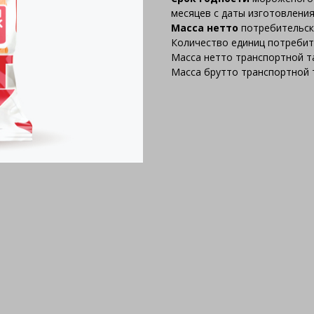
месяцев с даты изготовления
Масса нетто
потребительско
Количество единиц потребите
Масса нетто транспортной та
Масса брутто транспортной т