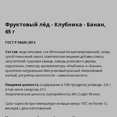
Фруктовый лёд - Клубника - Банан,
65 г
ГОСТ Р 55625-2013
Состав:
вода питьевая, сок яблочный концентрированный, сахар,
сухой глюкозный сироп, комплексная пищевая добавка (смесь
загустителей: гуаровая камедь, камедь рожкового дерева,
каррагинан, глюкоза), ароматизаторы «Клубника» и «Банан»,
красители натуральные Мих-ромовый красный, Михромовый
желтый, регулятор кислотности – лимонная кислота.
Пищевая ценность
(содержание в 100г продукта): углеводы -24г (
в том числе сахарозы 21г)
Энергетическая ценность (калорийность) 401,3 кДж/ 96 ккал
.
Срок годности при температуре не выше минус 18˚С не более 12
месяцев с даты изготовления.